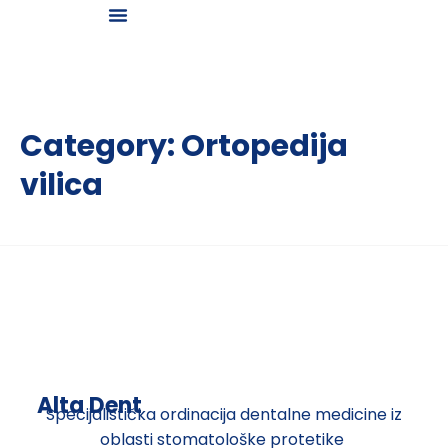
Galerija osmeha
Category:
Ortopedija
vilica
Alta Dent
Specijalistička ordinacija dentalne medicine iz
oblasti stomatološke protetike