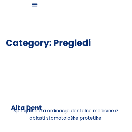
Galerija osmeha
Category:
Pregledi
Alta Dent
Specijalistička ordinacija dentalne medicine iz
oblasti stomatološke protetike