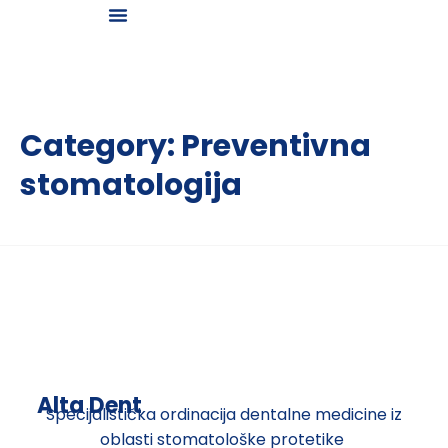
Galerija osmeha
Category:
Preventivna
stomatologija
Alta Dent
Specijalistička ordinacija dentalne medicine iz
oblasti stomatološke protetike